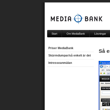
Start
Om MediaBank
Lösningar
Priser MediaBank
Så e
Skärmdumpar/så enkelt är det
Intresseanmälan