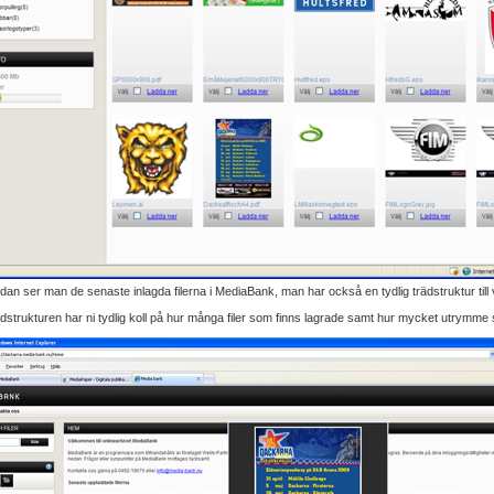
idan ser man de senaste inlagda filerna i MediaBank, man har också en tydlig trädstruktur till v
dstrukturen har ni tydlig koll på hur många filer som finns lagrade samt hur mycket utrymme so